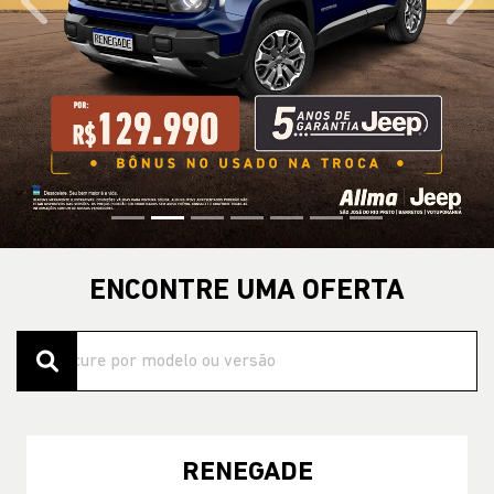
templates.template-01.components.carousel.texts.control
temp
ENCONTRE UMA OFERTA
RENEGADE