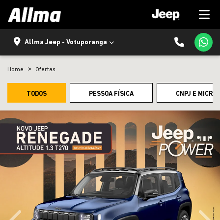
Allma Jeep - Votuporanga
Home
Ofertas
TODOS
PESSOA FÍSICA
CNPJ E MICRO