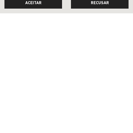
ACEITAR
RECUSAR
JEEP ACESSÍVEL
SOLUÇÕES FINANCEIRAS
SEMINOVOS
ASSINATURA
PÓS-VENDAS
INSTITUCIONAL
BLOG
COMPARATIVO
Desacelere. Seu bem maior é a vida.