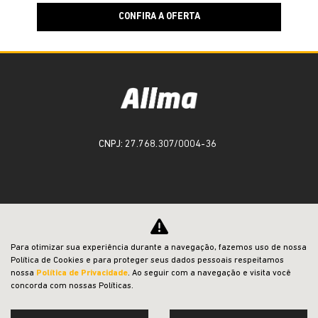
CONFIRA A OFERTA
CNPJ: 27.768.307/0004-36
Para otimizar sua experiência durante a navegação, fazemos uso de nossa
OFERTAS
Política de Cookies e para proteger seus dados pessoais respeitamos
nossa
Política de Privacidade
. Ao seguir com a navegação e visita você
NOVOS
concorda com nossas Políticas.
VENDAS DIRETAS