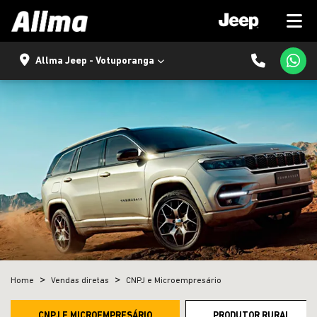
Allma Jeep - Votuporanga
Home
Vendas diretas
CNPJ e Microempresário
CNPJ E MICROEMPRESÁRIO
PRODUTOR RURAL