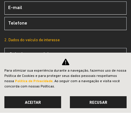
2. Dados do veículo de interesse
Preferência de contato:
Para otimizar sua experiência durante a navegação, fazemos uso de nossa
Política de Cookies e para proteger seus dados pessoais respeitamos
Whatsapp
Telefone
Email
nossa
Política de Privacidade
. Ao seguir com a navegação e visita você
concorda com nossas Políticas.
Li e aceito a
Política de Privacidade
e concordo em receber
comunicações da concessionária.
ACEITAR
RECUSAR
ENTRAR EM CONTATO