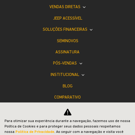
VENDAS DIRETAS
JEEP ACESSÍVEL
SOLUÇÕES FINANCEIRAS
SEMINOVOS
ASSINATURA
PÓS-VENDAS
INSTITUCIONAL
BLOG
COMPARATIVO
Desacelere. Seu bem maior é a vida.
Para otimizar sua experiência durante a navegação, fazemos uso de nossa
Política de Cookies e para proteger seus dados pessoais respeitamos
nossa
Política de Privacidade
. Ao seguir com a navegação e visita você