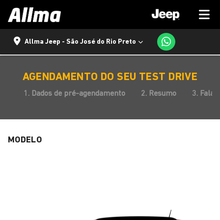
Allma Jeep - São José do Rio Preto
AGENDAMENTO DO SEU TEST DRIVE
1. Dados de pré-agendamento
2. Resumo
3. Fala
MODELO