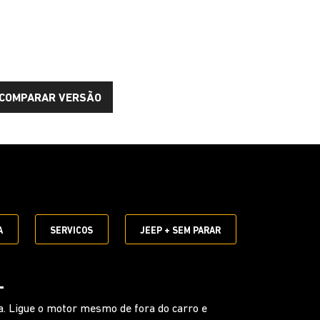
COMPARAR VERSÃO
E
A
SERVICOS
JEEP + SEM PARAR
UNCIONAL
 ativar comandos sem tirar as mãos do volante.