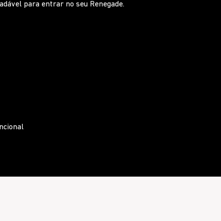
 ao apertar os botões para escolher a melhor
ntral com saídas de ar traseiras