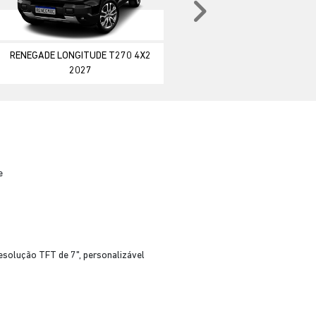
Próximo
RENEGADE LONGITUDE T270 4X2
2027
e
esolução TFT de 7", personalizável