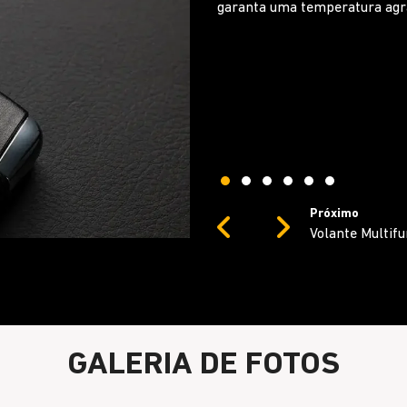
Siga dirigindo com segurança,
música ou gerenciar ligações.
Próximo
Previous
Next
Novo console ce
GALERIA DE FOTOS