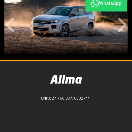
WhatsApp
Anterior
Próx
CNPJ: 27.768.307/0002-74