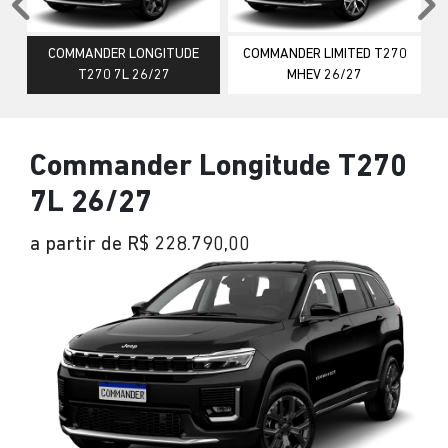
Anterior
P
COMMANDER LONGITUDE
COMMANDER LIMITED T270
T270 7L 26/27
MHEV 26/27
Commander Longitude T270
7L 26/27
a partir de R$ 228.790,00