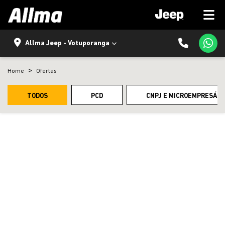
Allma Jeep - Votuporanga
Home
Ofertas
TODOS
PCD
CNPJ E MICROEMPRESÁRI
templates.template-01.components.carousel.texts.control
temp
ENCONTRE UMA OFERTA