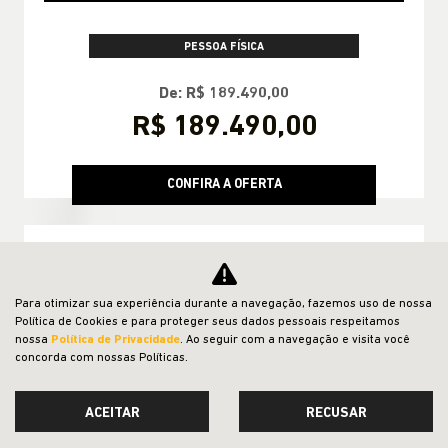
Essa oferta acaba em
28 dias
CONFIRA A OFERTA
Para otimizar sua experiência durante a navegação, fazemos uso de nossa
Política de Cookies e para proteger seus dados pessoais respeitamos
nossa
Política de Privacidade
. Ao seguir com a navegação e visita você
concorda com nossas Políticas.
SERVIÇOS E REVISÕES
Cuide bem do seu Jeep
ACEITAR
RECUSAR
Agende uma revisão premium e ganhe uma lavagem completa