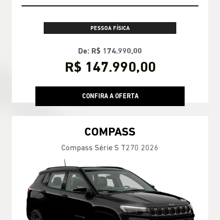
TAXA ZERO
PESSOA FÍSICA
TABELA FIPE NO SEU SEMINOVO + TAXA
ZERO
CONFIRA A OFERTA
COMMANDER
Commander Longitude T270 7L 26/27