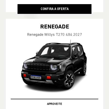
SERVIÇOS E REVISÕES
Revisão periódica
Mecânicos certificados
Peças genuínas
Garantia de fábrica preservada
Agende já!